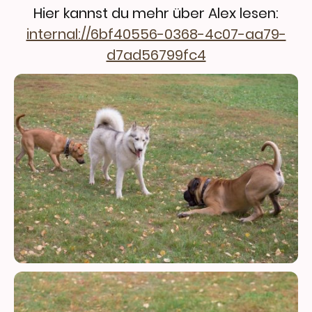
Hier kannst du mehr über Alex lesen:
internal://6bf40556-0368-4c07-aa79-
d7ad56799fc4