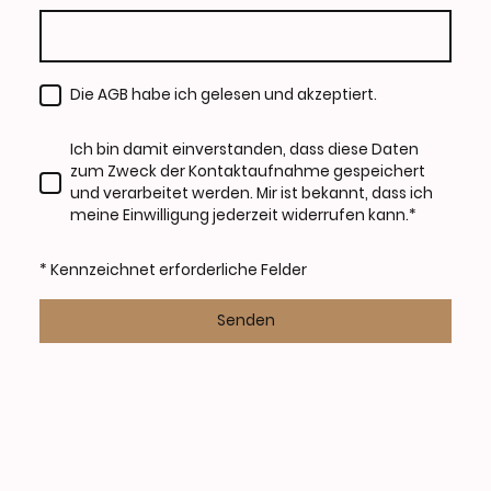
Die AGB habe ich gelesen und akzeptiert.
Ich bin damit einverstanden, dass diese Daten
zum Zweck der Kontaktaufnahme gespeichert
und verarbeitet werden. Mir ist bekannt, dass ich
meine Einwilligung jederzeit widerrufen kann.
*
* Kennzeichnet erforderliche Felder
Senden
IMPRESSUM
|
DATENSCHUTZ
I
AGB
© Copyright. Alle Rechte vorbehalten.